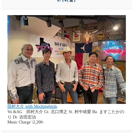
8/14(金)
田村大介 with Mockingbirds
Vo.&AG 田村大介 Gt. 北口博之 St. 村中靖愛 Ba. ますこたかの
り Dr. 吉田宏治
Music Charge \2,200-