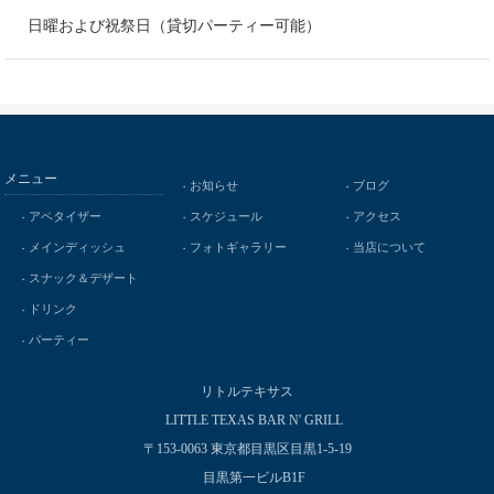
日曜および祝祭日（貸切パーティー可能）
メニュー
お知らせ
ブログ
アペタイザー
スケジュール
アクセス
メインディッシュ
フォトギャラリー
当店について
スナック＆デザート
ドリンク
パーティー
リトルテキサス
LITTLE TEXAS BAR N' GRILL
〒153-0063 東京都目黒区目黒1-5-19
目黒第一ビルB1F